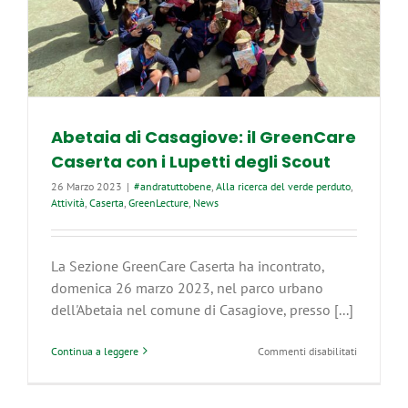
e
docenti
per
un
inno
alla
tutela
dell’ambie
Abetaia di Casagiove: il GreenCare
Caserta con i Lupetti degli Scout
26 Marzo 2023
|
#andratuttobene
,
Alla ricerca del verde perduto
,
Attività
,
Caserta
,
GreenLecture
,
News
La Sezione GreenCare Caserta ha incontrato,
domenica 26 marzo 2023, nel parco urbano
dell'Abetaia nel comune di Casagiove, presso [...]
su
Continua a leggere
Commenti disabilitati
Abetaia
di
Casagiove: