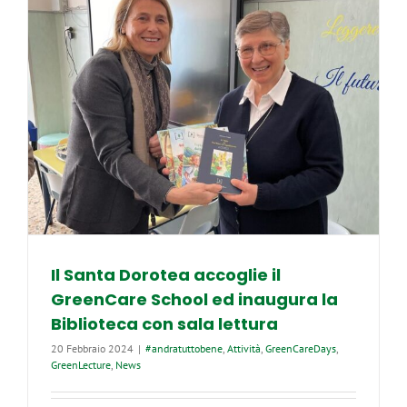
Molosiglio.
E’
opera
del
GreenCare
Il Santa Dorotea accoglie il
GreenCare School ed inaugura la
Biblioteca con sala lettura
20 Febbraio 2024
|
#andratuttobene
,
Attività
,
GreenCareDays
,
GreenLecture
,
News