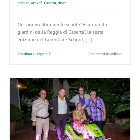
perduto
,
Attività
,
Caserta
,
News
Nel nuovo libro per le scuole "Esplorando i
giardini della Reggia di Caserta", la sesta
edizione del GreenCare School, [...]
su
Continua a leggere
Commenti disabilitati
L’esperienz
tattile
–
olfattiva
di
conoscenz
di
un
giardino.
La
nuova
frontiera
dell’inclus