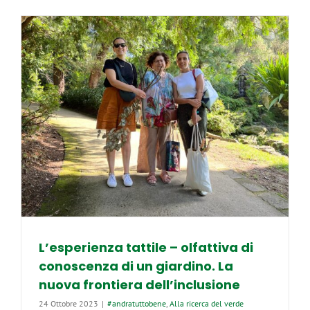
con
Tempo
d’attesa
della
napoletan
Claudia
Brignone
il
GreenCare
sostiene
un
documenta
in
concorso
L’esperienza tattile – olfattiva di
conoscenza di un giardino. La
nuova frontiera dell’inclusione
24 Ottobre 2023
|
#andratuttobene
,
Alla ricerca del verde