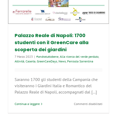
Palazzo Reale di Napoli: 1700
studenti con il GreenCare alla
scoperta dei giardini
7 Marzo 2023
|
#andratuttobene
,
Alla ricerca del verde perduto
,
Attività
,
Caserta
,
GreenCareDays
,
News
,
Penisola Sorrentina
Saranno 1700 gli studenti della Campania che
visiteranno i Giardini Italia e Romantico del
Palazzo Reale di Napoli, accompagnati dal [...]
su
Continua a leggere
Commenti disabilitati
Palazzo
Reale