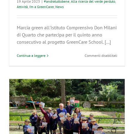
19 Aprile 2023
|
#andratuttobene
,
Alla ricerca del verde perduto
,
Attività
,
I’m a GreenCarer
,
News
Marcia green all'Istituto Comprensivo Don Milani
di Quarto che partecipa per il quinto anno
consecutivo al progetto GreenCare School. [...]
su
Continua a leggere
Commenti disabilitati
Marcia
verde
a
Quarto
in
onore
del
GreenCare
School.
La
Don
Milani
con
alunni