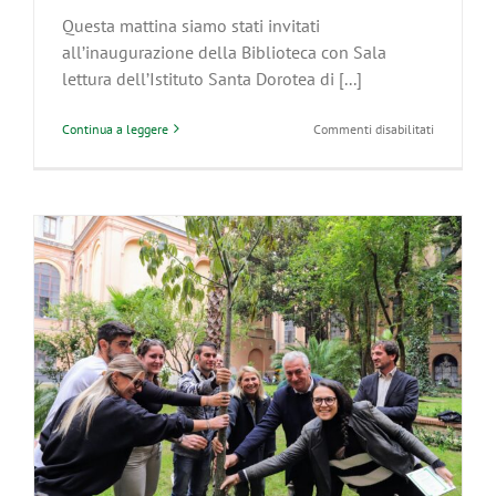
Questa mattina siamo stati invitati
all’inaugurazione della Biblioteca con Sala
lettura dell’Istituto Santa Dorotea di [...]
su
Continua a leggere
Commenti disabilitati
Il
Santa
Dorotea
accoglie
il
GreenCare
School
ed
inaugura
la
Biblioteca
con
sala
lettura