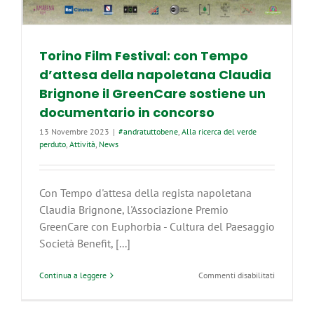
Torino Film Festival: con Tempo
d’attesa della napoletana Claudia
Brignone il GreenCare sostiene un
documentario in concorso
13 Novembre 2023
|
#andratuttobene
,
Alla ricerca del verde
perduto
,
Attività
,
News
Con Tempo d'attesa della regista napoletana
Claudia Brignone, l'Associazione Premio
GreenCare con Euphorbia - Cultura del Paesaggio
Società Benefit, [...]
su
Continua a leggere
Commenti disabilitati
Torino
Film
Festival: