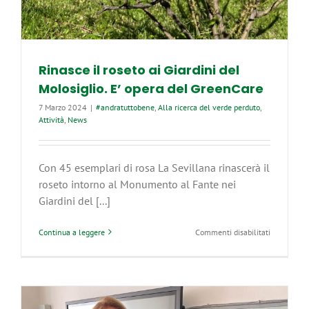
Rinasce il roseto ai Giardini del
Molosiglio. E’ opera del GreenCare
7 Marzo 2024
|
#andratuttobene
,
Alla ricerca del verde perduto
,
Attività
,
News
Con 45 esemplari di rosa La Sevillana rinascerà il
roseto intorno al Monumento al Fante nei
Giardini del [...]
su
Continua a leggere
Commenti disabilitati
Rinasce
il
roseto
ai
Giardini
del