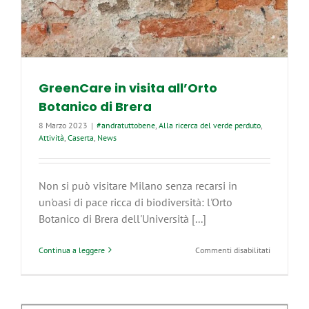
GreenCare in visita all’Orto
Botanico di Brera
8 Marzo 2023
|
#andratuttobene
,
Alla ricerca del verde perduto
,
Attività
,
Caserta
,
News
Non si può visitare Milano senza recarsi in
un'oasi di pace ricca di biodiversità: l'Orto
Botanico di Brera dell'Università [...]
su
Continua a leggere
Commenti disabilitati
GreenCare
in
visita
all’Orto