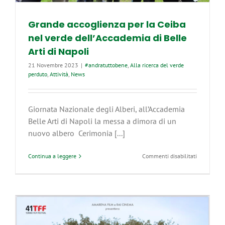
Grande accoglienza per la Ceiba
nel verde dell’Accademia di Belle
Arti di Napoli
21 Novembre 2023
|
#andratuttobene
,
Alla ricerca del verde
perduto
,
Attività
,
News
Giornata Nazionale degli Alberi, all’Accademia
Belle Arti di Napoli la messa a dimora di un
nuovo albero Cerimonia [...]
su
Continua a leggere
Commenti disabilitati
Grande
accoglienz
per
la
Ceiba
nel
verde