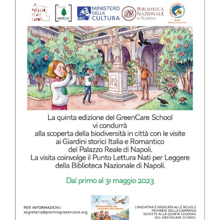
Botanico
di
Brera