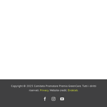
Copyright © 2025 Comitato Promotore Premio GreenCare. Tutti i diritti
riservati.
Privacy
. Website credit:
Endelab
.
Facebook
Instagram
YouTube