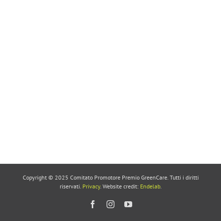
Copyright © 2025 Comitato Promotore Premio GreenCare. Tutti i diritti
riservati.
Privacy
. Website credit:
Endelab
.
Facebook
Instagram
YouTube