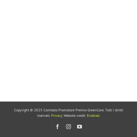
Copyright © 2025 Comitato Promotore Premio GreenCare. Tutti i diritti
riservati.
Privacy
. Website credit:
Endelab
.
Facebook
Instagram
YouTube