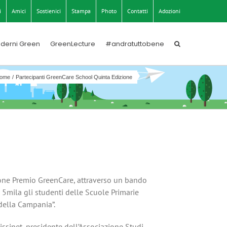
i
Amici
Sostienici
Stampa
Photo
Contatti
Adozioni
derni Green
GreenLecture
#andratuttobene
ome
Partecipanti GreenCare School Quinta Edizione
zione Premio GreenCare, attraverso un bando
5mila gli studenti delle Scuole Primarie
 della Campania”.
issinet, presidente dell’Associazione Studi