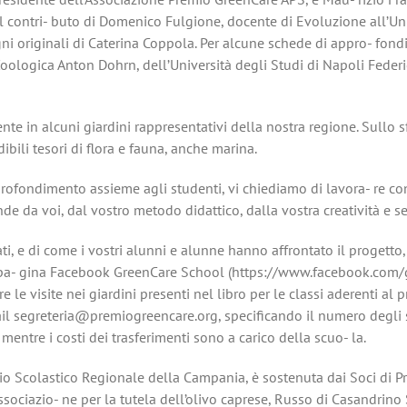
 il contri- buto di Domenico Fulgione, docente di Evoluzione all’Univ
egni originali di Caterina Coppola. Per alcune schede di appro- fon
oologica Anton Dohrn, dell’Università degli Studi di Napoli Federic
ente in alcuni giardini rappresentativi della nostra regione. Sullo
ibili tesori di flora e fauna, anche marina.
ofondimento assieme agli studenti, vi chiediamo di lavora- re con le
e da voi, dal vostro metodo didattico, dalla vostra creatività e sen
ti, e di come i vostri alunni e alunne hanno affrontato il progetto,
a pa- gina Facebook GreenCare School (https://www.facebook.com/
le visite nei giardini presenti nel libro per le classi aderenti al p
il segreteria@premiogreencare.org, specificando il numero degli s
mentre i costi dei trasferimenti sono a carico della scuo- la.
ficio Scolastico Regionale della Campania, è sostenuta dai Soci di P
Associazio- ne per la tutela dell’olivo caprese, Russo di Casandrino