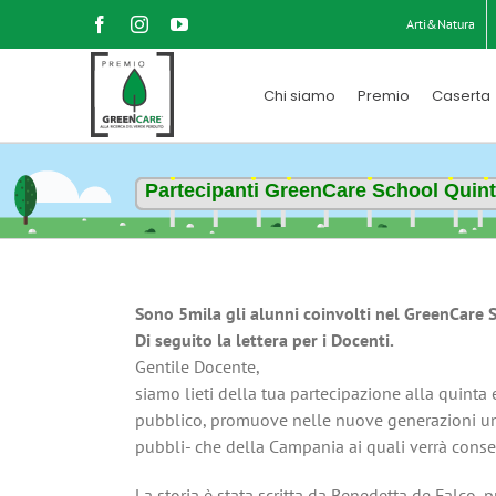
Salta
Facebook
Instagram
YouTube
Arti&Natura
al
contenuto
Chi siamo
Premio
Caserta
Partecipanti GreenCare School Quint
Sono 5mila gli alunni coinvolti nel GreenCare
Di seguito la lettera per i Docenti.
Gentile Docente,
siamo lieti della tua partecipazione alla quinta
pubblico, promuove nelle nuove generazioni un 
pubbli- che della Campania ai quali verrà consegn
La storia è stata scritta da Benedetta de Falco, 