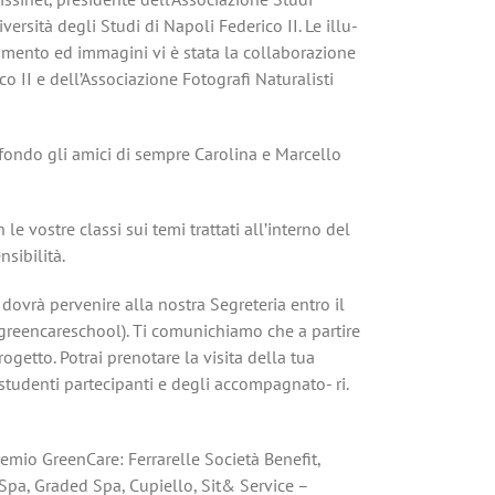
ersità degli Studi di Napoli Federico II. Le illu-
dimento ed immagini vi è stata la collaborazione
o II e dell’Associazione Fotografi Naturalisti
 sfondo gli amici di sempre Carolina e Marcello
 vostre classi sui temi trattati all’interno del
sibilità.
 dovrà pervenire alla nostra Segreteria entro il
greencareschool). Ti comunichiamo che a partire
rogetto. Potrai prenotare la visita della tua
tudenti partecipanti e degli accompagnato- ri.
remio GreenCare: Ferrarelle Società Benefit,
 Spa, Graded Spa, Cupiello, Sit& Service –