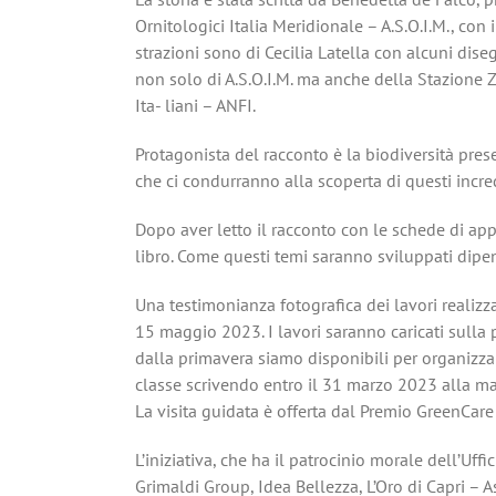
Ornitologici Italia Meridionale – A.S.O.I.M., con
strazioni sono di Cecilia Latella con alcuni dis
non solo di A.S.O.I.M. ma anche della Stazione Z
Ita- liani – ANFI.
Protagonista del racconto è la biodiversità pres
che ci condurranno alla scoperta di questi incred
Dopo aver letto il racconto con le schede di appr
libro. Come questi temi saranno sviluppati dipend
Una testimonianza fotografica dei lavori realizza
15 maggio 2023. I lavori saranno caricati sull
dalla primavera siamo disponibili per organizzare 
classe scrivendo entro il 31 marzo 2023 alla ma
La visita guidata è offerta dal Premio GreenCare 
L’iniziativa, che ha il patrocinio morale dell’Uf
Grimaldi Group, Idea Bellezza, L’Oro di Capri – 