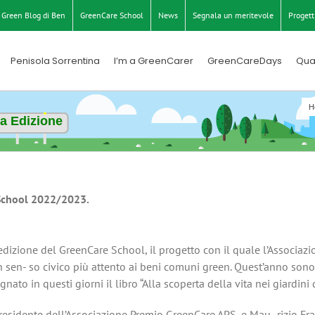
Green Blog di Ben
GreenCare School
News
Segnala un meritevole
Progett
Penisola Sorrentina
I’m a GreenCarer
GreenCareDays
Qua
H
a Edizione
 School 2022/2023.
 edizione del GreenCare School, il progetto con il quale l’Associa
sen- so civico più attento ai beni comuni green. Quest’anno sono 
ato in questi giorni il libro “Alla scoperta della vita nei giardini
presidente dell’Associazione Premio GreenCare APS, e Mau- rizio Fra