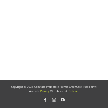
Copyright © 2025 Comitato Promotore Premio GreenCare. Tutti i diritti
riservati.
Privacy
. Website credit:
Endelab
.
Facebook
Instagram
YouTube