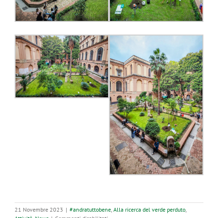
21 Novembre 2023
|
#andratuttobene
,
Alla ricerca del verde perduto
,
su