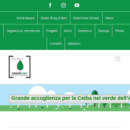
Salta
Facebook
Instagram
YouTube
al
contenuto
Arti&Natura
Green Blog di Ben
GreenCare School
News
Segnala un meritevole
Progetti
Amici
Sostienici
Stampa
Photo
Contatti
Adozioni
Grande accoglienza per la Ceiba nel verde dell’