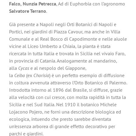
Falco,
Nunzia Petrecca
, Ad di Euphorbia con l’agronomo
Salvatore Terrano
.
Già presente a Napoli negli Orti Botanici di Napoli e
Portici, nei giardini di Piazza Cavour, ma anche in Villa
Comunale e al Real Bosco di Capodimonte e nelle aiuole
vicine al Liceo Umberto a Chiaia, la pianta è stata
ricercata in tutta Italia e trovata in Sicilia nel vivaio Faro,
in provincia di Catania. Analogamente al mandarino,
alla
Cycas
e al nespolo del Giappone,
la
Ceiba
(ex
Chorisia
) è un perfetto esempio di diffusione
in coltura avvenuta attraverso l’Orto Botanico di Palermo.
Introdotta intorno al 1896 dal Brasile, si diffuse, grazie
alla velocità con cui cresce, con molta rapidità in tutta la
Sicilia e nel Sud Italia. Nel 1910 il botanico Michele
Lojacono Pojero, ne fornì una descrizione biologica ed
ecologica, intuendo che presto sarebbe diventata
un’essenza arborea di grande effetto decorativo per
parchi e giardini.