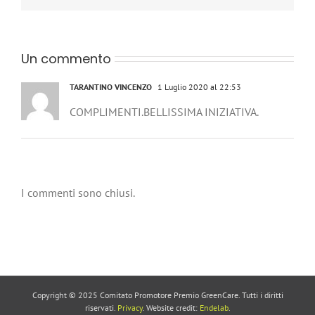
Un commento
TARANTINO VINCENZO
1 Luglio 2020 al 22:53
COMPLIMENTI.BELLISSIMA INIZIATIVA.
I commenti sono chiusi.
Copyright © 2025 Comitato Promotore Premio GreenCare. Tutti i diritti
riservati.
Privacy
. Website credit:
Endelab
.