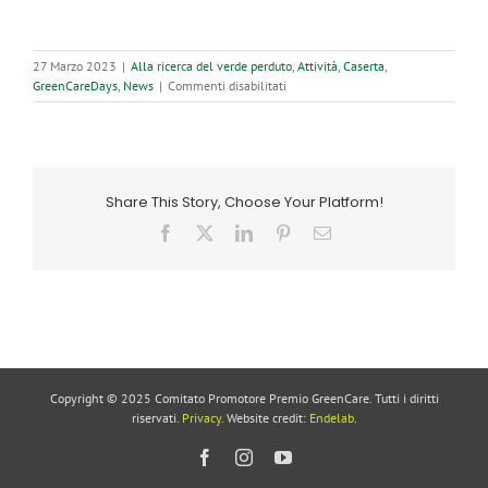
27 Marzo 2023
|
Alla ricerca del verde perduto
,
Attività
,
Caserta
,
su
GreenCareDays
,
News
|
Commenti disabilitati
GreenCare
Caserta
all’Istituto
Buonarroti
di
Share This Story, Choose Your Platform!
Caserta
Facebook
X
LinkedIn
Pinterest
Email
Copyright © 2025 Comitato Promotore Premio GreenCare. Tutti i diritti
riservati.
Privacy
. Website credit:
Endelab
.
Facebook
Instagram
YouTube