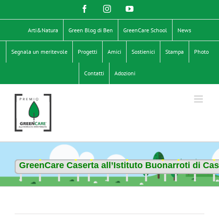
Salta
Facebook
Instagram
YouTube
al
contenuto
Arti&Natura
Green Blog di Ben
GreenCare School
News
Segnala un meritevole
Progetti
Amici
Sostienici
Stampa
Photo
Contatti
Adozioni
GreenCare Caserta all’Istituto Buonarroti di Cas