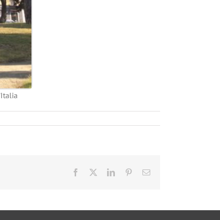
Italia
Facebook
X
LinkedIn
Pinterest
Email