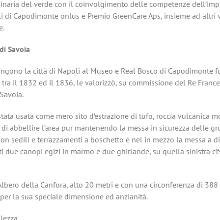
dinaria del verde con il coinvolgimento delle competenze dell’impr
i di Capodimonte onlus e Premio GreenCare Aps, insieme ad altri 
e.
 di Savoia
gono la città di Napoli al Museo e Real Bosco di Capodimonte furo
tra il 1832 ed il 1836, le valorizzò, su commissione del Re Frances
 Savoia.
ata usata come mero sito d’estrazione di tufo, roccia vulcanica mo
 di abbellire l’area pur mantenendo la messa in sicurezza delle grot
on sedili e terrazzamenti a boschetto e nel in mezzo la messa a dim
ti due canopi egizi in marmo e due ghirlande, su quella sinistra c’è 
lbero della Canfora, alto 20 metri e con una circonferenza di 388 
per la sua speciale dimensione ed anzianità.
lezza.