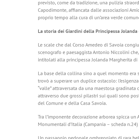
previsto, come da tradizione, una pulizia straor
Capodimonte, affiancata dalle associazioni Amic
proprio tempo alla cura di un’area verde comun
La storia dei Giardini della Principessa Jolanda
Le scale che dal Corso Amedeo di Savoia congiun
scenografo e paesaggista Antonio Niccolini che, 
intitolati alla principessa Jolanda Margherita di
La base della collina sino a quel momento era st
trovò a superare un duplice ostacolo: l’esigenza
“valle” attraversata da una maestosa gradinata c
attraverso due grossi pilastri sui quali sono pos
del Comune e della Casa Savoia.
Tra l’imponente decorazione arborea spicca un A
Monumentali d’Italia (Campania – scheda n.24) 
Un passaggio pedonale ombreggiato di rara bel