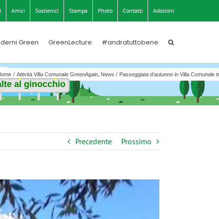
i
Amici
Sostienici
Stampa
Photo
Contatti
Adozioni
derni Green
GreenLecture
#andratuttobene
Home
Attività Villa Comunale GreenAgain
News
Passeggiata d’autunno in Villa Comunale tr
lte al ginocchio
Precedente
Prossimo