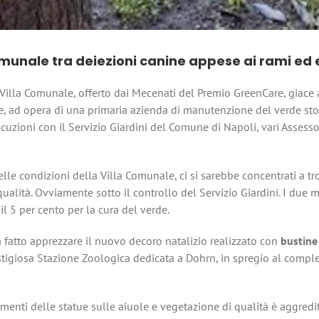
munale tra deiezioni canine appese ai rami ed 
 Villa Comunale, offerto dai Mecenati del Premio GreenCare, giace
 ad opera di una primaria azienda di manutenzione del verde stori
rlocuzioni con il Servizio Giardini del Comune di Napoli, vari Asses
e condizioni della Villa Comunale, ci si sarebbe concentrati a tr
qualità. Ovviamente sotto il controllo del Servizio Giardini. I due 
 il 5 per cento per la cura del verde.
 fatto apprezzare il nuovo decoro natalizio realizzato con
bustine 
estigiosa Stazione Zoologica dedicata a Dohrn, in spregio al compl
amenti delle statue sulle aiuole e vegetazione di qualità è aggredi