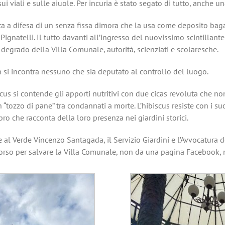
 sui viali e sulle aiuole. Per incuria è stato segato di tutto, anch
 a difesa di un senza fissa dimora che la usa come deposito bagag
 Pignatelli. Il tutto davanti all’ingresso del nuovissimo scintilla
 degrado della Villa Comunale, autorità, scienziati e scolaresche.
 si incontra nessuno che sia deputato al controllo del luogo.
cus si contende gli apporti nutritivi con due cicas revoluta che 
“tozzo di pane” tra condannati a morte. L’hibiscus resiste con i suo
ibro che racconta della loro presenza nei giardini storici.
 al Verde Vincenzo Santagada, il Servizio Giardini e l’Avvocatura d
orso per salvare la Villa Comunale, non da una pagina Facebook, m