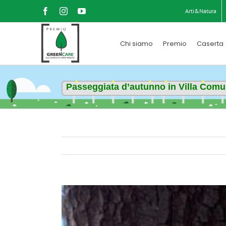
Salta
Facebook
Instagram
YouTube
Arti&Natura
al
contenuto
Chi siamo
Premio
Caserta
Passeggiata d’autunno in Villa Comun
Ingrandisci
immagine