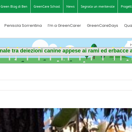
Green Blog di Ben
GreenCare School
News
Segnala un meritevole
Progett
Penisola Sorrentina
I’m a GreenCarer
GreenCareDays
Qua
ale tra deiezioni canine appese ai rami ed erbacce a