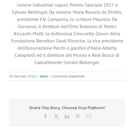
Unione Industriali napoli. Premio Speciale 2017 a
Sylvain Bellenger. Da sinistra: Maria Rosaria de Divitiis,
presidente FAI Campania, lo scrittore Maurizio De
Giovanni, il direttore dell’Orto Botanico di Portici
Riccardo Motti, la dottoressa Simonetta Zanon della
Fondazione Benetton Studi Ricerche, la vice presidente
dell’Associazione Parchi e giardini d’Italia Alberta
Campitelli ed il direttore del Museo e Real Bosco di
Capodimonte Sylvain Bellenger.
su
29 Gennaio 2018
|
News
|
Commenti disabilitati
Con
Bellenger
ospiti
a
Mattina9
Share This Story, Choose Your Platform!
di
Canale
Facebook
X
LinkedIn
Pinterest
Email
9