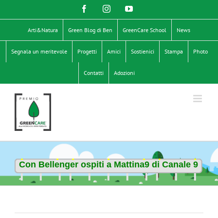
Salta
Facebook
Instagram
YouTube
al
contenuto
Arti&Natura
Green Blog di Ben
GreenCare School
News
Segnala un meritevole
Progetti
Amici
Sostienici
Stampa
Photo
Contatti
Adozioni
Con Bellenger ospiti a Mattina9 di Canale 9