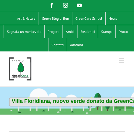
Salta
Facebook
Instagram
YouTube
al
contenuto
Arti&Natura
Green Blog di Ben
GreenCare School
News
Segnala un meritevole
Progetti
Amici
Sostienici
Stampa
Photo
Contatti
Adozioni
Villa Floridiana, nuovo verde donato da GreenC