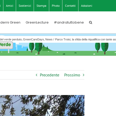
i
Amici
Sostienici
Stampa
Photo
Contatti
Adozioni
derni Green
GreenLecture
#andratuttobene
 del verde perduto
GreenCareDays
News
Parco Troisi, la sfida della riqualifica con tante
 Verde
Precedente
Prossimo