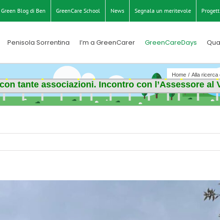
Green Blog di Ben
GreenCare School
News
Segnala un meritevole
Progett
Penisola Sorrentina
I’m a GreenCarer
GreenCareDays
Qua
Home
Alla ricerca
ca con tante associazioni. Incontro con l’Assessore al