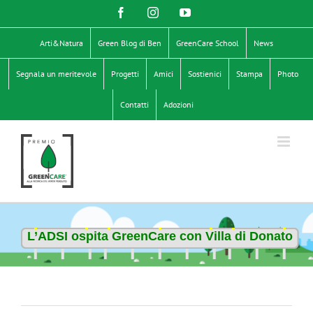
Salta
Facebook
Instagram
YouTube
al
contenuto
Arti&Natura
Green Blog di Ben
GreenCare School
News
Segnala un meritevole
Progetti
Amici
Sostienici
Stampa
Photo
Contatti
Adozioni
L’ADSI ospita GreenCare con Villa di Donato