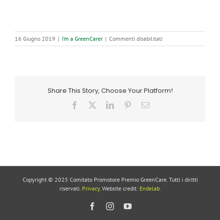
su
16 Giugno 2019
|
I’m a GreenCarer
|
Commenti disabilitati
L’ADSI
ospita
GreenCare
con
Villa
Share This Story, Choose Your Platform!
di
Donato
Facebook
X
LinkedIn
Pinterest
Email
Copyright © 2025 Comitato Promotore Premio GreenCare. Tutti i diritti
riservati.
Privacy
. Website credit:
Endelab
.
Facebook
Instagram
YouTube