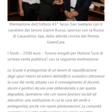
Premiazione dell’Istituto 43° Tasso-San Gaetano con il
cavaliere del lavoro Gianni Russo, sponsor con la Russo
di Casandrino Spa, delle attività civiche del Premio
GreenCare.
I fondi – 2500 euro – furono erogati per l’Azione “cura di
un’area verde pubblica”, con la seguente motivazione:
La Scuola è protagonista di un lavoro di riqualificazione
degli spazi interni ed esterni dell’edificio scolastico attraverso
la cura del verde, attuata con il coinvolgimento di docenti,
alunni e genitori. Alcune aree abbandonate, e per questo
degradate, riprendono vita con nuove funzioni sociali ed
educative: una restituzione in cui la cura del verde è
protagonista, anche con nuove piantumazioni. La comunità
scolastica, qui vista nell’accezione più ampia possibile,