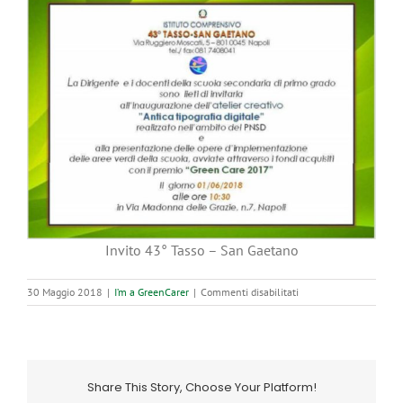
Invito 43° Tasso – San Gaetano
su
30 Maggio 2018
|
I’m a GreenCarer
|
Commenti disabilitati
Più
verde
il
Tasso-
San
Share This Story, Choose Your Platform!
Gaetano