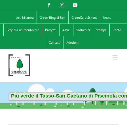
Salta
Facebook
Instagram
YouTube
al
contenuto
Arti&Natura
Green Blog di Ben
GreenCare School
News
Segnala un meritevole
Progetti
Amici
Sostienici
Stampa
Photo
Contatti
Adozioni
Più verde il Tasso-San Gaetano di Piscinola con