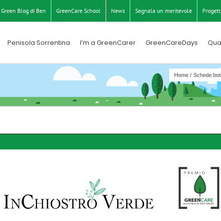
Green Blog di Ben
GreenCare School
News
Segnala un meritevole
Progett
Penisola Sorrentina
I’m a GreenCarer
GreenCareDays
Qua
Home
Schede bot