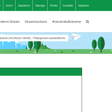
i
Amici
Sostienici
Stampa
Photo
Contatti
Adozioni
derni Green
GreenLecture
#andratuttobene
aniche (InChiostro Verde)
Pelargonium panduriforme