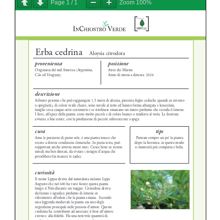
Page
1
/
1
Zoom
100%