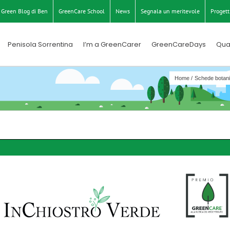
Green Blog di Ben
GreenCare School
News
Segnala un meritevole
Progett
Penisola Sorrentina
I’m a GreenCarer
GreenCareDays
Qua
Home
Schede botani