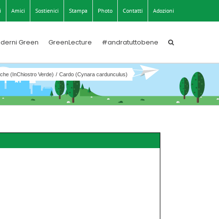
i
Amici
Sostienici
Stampa
Photo
Contatti
Adozioni
derni Green
GreenLecture
#andratuttobene
che (InChiostro Verde)
Cardo (Cynara cardunculus)