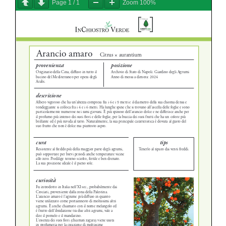
Page
1
/
1
Zoom
100%