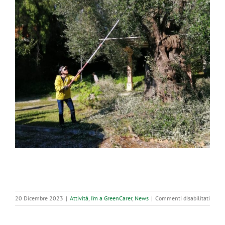
su
20 Dicembre 2023
|
Attività
,
I’m a GreenCarer
,
News
|
Commenti disabilitati
Concl
Potar
il