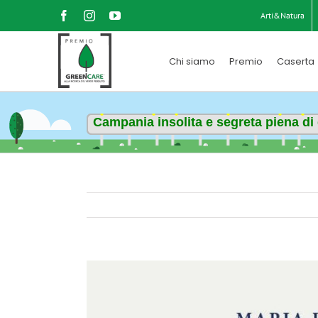
Salta
Facebook
Instagram
YouTube
Arti&Natura
al
contenuto
Chi siamo
Premio
Caserta
Campania insolita e segreta piena di 
Ingrandisci
immagine