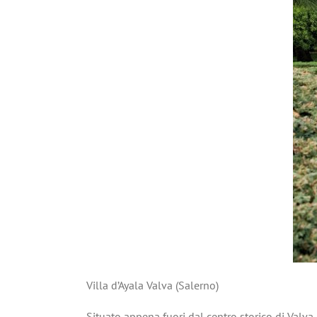
Villa d’Ayala Valva (Salerno)
Situato appena fuori dal centro storico di Valva (