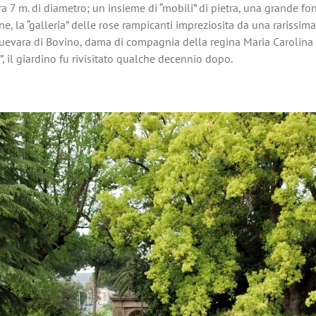
 7 m. di diametro; un insieme di “mobili” di pietra, una grande font
ine, la “galleria” delle rose rampicanti impreziosita da una rarissim
evara di Bovino, dama di compagnia della regina Maria Carolina (s
 il giardino fu rivisitato qualche decennio dopo.