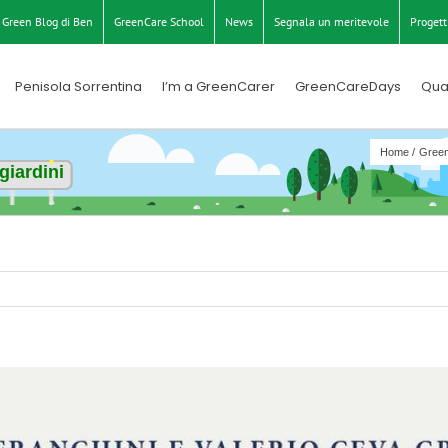
Green Blog di Ben
GreenCare School
News
Segnala un meritevole
Progett
Penisola Sorrentina
I’m a GreenCarer
GreenCareDays
Qua
Home
Green
giardini