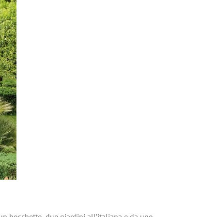
a un boschetto, due giardini all’italiana e da uno