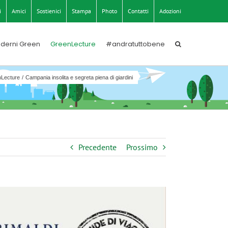
i
Amici
Sostienici
Stampa
Photo
Contatti
Adozioni
derni Green
GreenLecture
#andratuttobene
Lecture
Campania insolita e segreta piena di giardini
Precedente
Prossimo