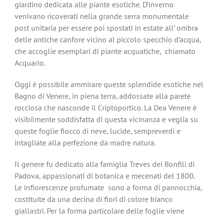
giardino dedicata alle piante esotiche. D’inverno
venivano ricoverati nella grande serra monumentale
post unitaria per essere poi spostati in estate all’ ombra
delle antiche canfore vicino al piccolo specchio d’acqua,
che accoglie esemplari di piante acquatiche, chiamato
Acquario.
Oggi è possibile ammirare queste splendide esotiche nel
Bagno di Venere, in piena terra, addossate alla parete
rocciosa che nasconde il Criptoportico. La Dea Venere è
visibilmente soddisfatta di questa vicinanza e veglia su
queste foglie fiocco di neve, lucide, sempreverdi e
intagliate alla perfezione da madre natura.
Il genere fu dedicato alla famiglia Treves dei Bonfili di
Padova, appassionati di botanica e mecenati del 1800.
Le infiorescenze profumate sono a forma di pannocchia,
costituite da una decina di fiori di colore bianco
giallastri. Per la forma particolare delle foglie viene