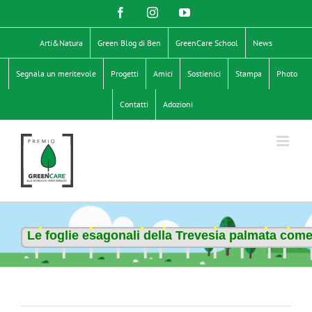
Salta
Facebook
Instagram
YouTube
al
contenuto
Arti&Natura
Green Blog di Ben
GreenCare School
News
Segnala un meritevole
Progetti
Amici
Sostienici
Stampa
Photo
Contatti
Adozioni
Le foglie esagonali della Trevesia palmata come