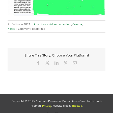
21 Febbraio 2021
|
Alla ricerca del verde perduto
,
Caserta
,
su
News
|
Commenti disabilitati
Le
foglie
esagonali
della
Trevesia
Share This Story, Choose Your Platform!
palmata
come
Facebook
X
LinkedIn
Pinterest
Email
fiocchi
di
neve
Copyright © 2025 Comitato Promotore Premio GreenCare. Tutti i diritti
riservati.
Privacy
. Website credit:
Endelab
.