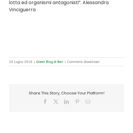
lotta ed organismi antagonisti”. Alessandra
Vinciguerra
su
20 Luglio 2018
|
Green Blog di Ben
|
Commenti disabilitati
A
rischio
il
pino
mediterraneo
Share This Story, Choose Your Platform!
non
solo
Facebook
X
LinkedIn
Pinterest
Email
il
Parco
Virgiliano