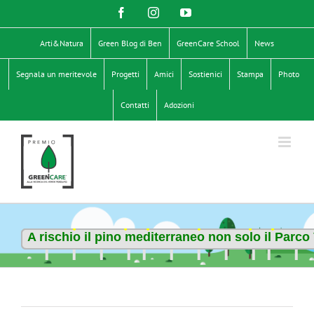
Salta
Facebook
Instagram
YouTube
al
contenuto
Arti&Natura
Green Blog di Ben
GreenCare School
News
Segnala un meritevole
Progetti
Amici
Sostienici
Stampa
Photo
Contatti
Adozioni
A rischio il pino mediterraneo non solo il Parco 