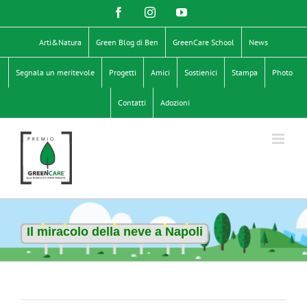
Salta
Facebook
Instagram
YouTube
al
contenuto
Arti&Natura
Green Blog di Ben
GreenCare School
News
Segnala un meritevole
Progetti
Amici
Sostienici
Stampa
Photo
Contatti
Adozioni
Il miracolo della neve a Napoli