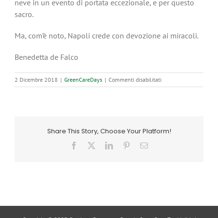
neve in un evento di portata eccezionale, e per questo
sacro.
Ma, com’è noto, Napoli crede con devozione ai miracoli.
Benedetta de Falco
su
2 Dicembre 2018
|
GreenCareDays
|
Commenti disabilitati
Il
miracolo
della
neve
a
Share This Story, Choose Your Platform!
Napoli
Facebook
X
LinkedIn
Pinterest
Email