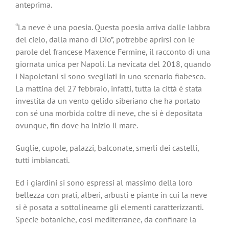
anteprima.
“La neve è una poesia. Questa poesia arriva dalle labbra
del cielo, dalla mano di Dio”, potrebbe aprirsi con le
parole del francese Maxence Fermine, il racconto di una
giornata unica per Napoli. La nevicata del 2018, quando
i Napoletani si sono svegliati in uno scenario fiabesco.
La mattina del 27 febbraio, infatti, tutta la città è stata
investita da un vento gelido siberiano che ha portato
con sé una morbida coltre di neve, che si è depositata
ovunque, fin dove ha inizio il mare.
Guglie, cupole, palazzi, balconate, smerli dei castelli,
tutti imbiancati.
Ed i giardini si sono espressi al massimo della loro
bellezza con prati, alberi, arbusti e piante in cui la neve
si è posata a sottolinearne gli elementi caratterizzanti.
Specie botaniche, così mediterranee, da confinare la