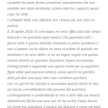
campetti ha preso forma un’enorme sopraelevata che non
sarebbe mai stata terminata, schiacciata tra i palazzi, senza
capo né coda.
I campetti della mia infanzia non c’erano più, era nato un
mostro.
Il 20 aprile 2020, 35 anni dopo, mi sono affacciata allo stesso
balcone e ho guardato quel mostro. L’ho guardato tutti i
giorni tutto il giorno dall’alto. Eravamo in pieno lockdown e
non si poteva uscire. Allora mi sono ricordata di quando ero
bambina e mi sono detta: io ho un sogno, voglio che questo
mostro diventi un giardino. Guardavo l’opera incompiuta
immaginando e sognando uno spazio verde per un quartiere
figlio della speculazione edilizia, senza parchi né giardini,
dove per fare due passi devi solo cambiare quartiere.
Così un giorno ho iniziato a raccontare questa storia in rete,
sui social, connettendomi alle persone del quartiere,
coinvolgendole e condividendo la mia e altre idee sul mostro
dimenticato finché una sera non mi ha scritto Fabio. Anche
lui, come me, guardava il mostro dal balcone e come me oggi