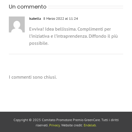
Un commento
Isabella
8 Marzo 2022 al 11:24
Evviva! Idea bellissima. Complimenti per
l’iniziativa e l’intraprendenza. Diffondo il più
possibile.
I commenti sono chiusi.
Copyright © 2025 Comitato Promotore Premio GreenCare. Tutti i diritti
riservati.
Privacy
. Website credit:
Endelab
.